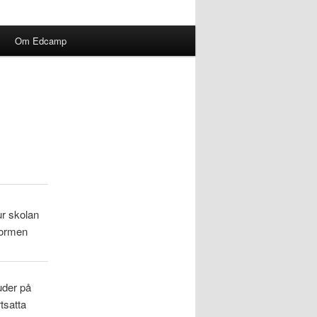
Om Edcamp
ur skolan
formen
uder på
tsatta