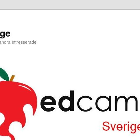
ige
 andra intresserade