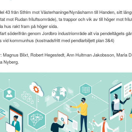
el 43 från Sthlm mot Västerhaninge/Nynäshamn till Handen, sitt läng
ltat mot Rudan friluftsområde), ta trappor och vik av till höger mot fri
da hus rakt fram på höger sida.
infart söderifrån genom Jordbro industriområde alt via pendeltågets gå
s vid kommunhus (kostnadsfritt med pendlarbiljett plan 3&4)
r: Magnus Blixt, Robert Hegestedt, Ann Hultman Jakobsson, Maria D
a Nyberg.