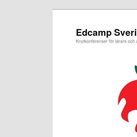
Hoppa
till
primärt
Edcamp Sver
innehåll
Knytkonferenser för lärare och