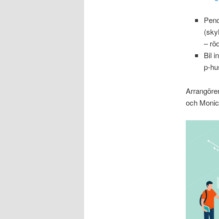
Pend
(sky
– rö
Bil 
p-hu
Arrangöre
och Monic