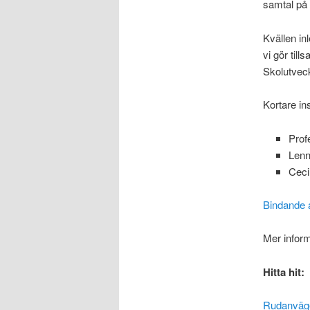
samtal på
Kvällen in
vi gör til
Skolutveck
Kortare in
Prof
Lenn
Ceci
Bindande 
Mer inform
Hitta hit:
Rudanväge