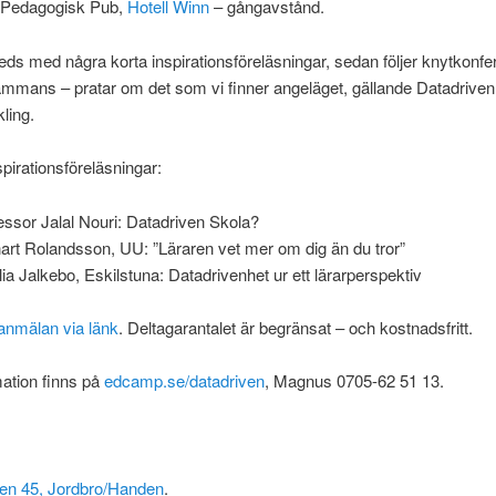
 Pedagogisk Pub,
Hotell Winn
– gångavstånd.
leds med några korta inspirationsföreläsningar, sedan följer knytkon
lsammans – pratar om det som vi finner angeläget, gällande Datadrive
ling.
spirationsföreläsningar:
essor Jalal Nouri: Datadriven Skola?
art Rolandsson, UU: ”Läraren vet mer om dig än du tror”
lia Jalkebo, Eskilstuna: Datadrivenhet ur ett lärarperspektiv
anmälan via länk
. Deltagarantalet är begränsat – och kostnadsfritt.
ation finns på
edcamp.se/datadriven
, Magnus 0705-62 51 13.
n 45, Jordbro/Handen
.