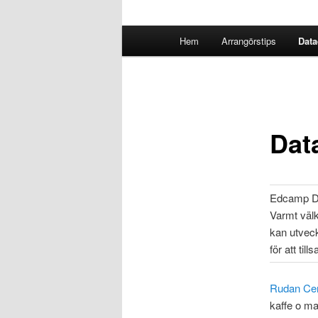
Huvudmeny
Hem
Arrangörstips
Data
Dat
Edcamp Da
Varmt välk
kan utvec
för att ti
Rudan Cen
kaffe o ma