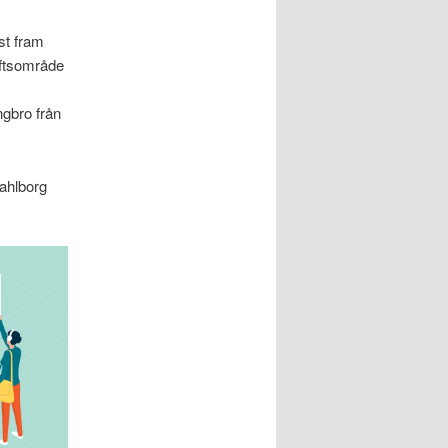
st fram
luftsområde
ngbro från
ahlborg