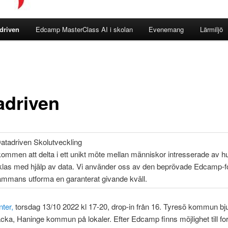
driven
Edcamp MasterClass AI i skolan
Evenemang
Lärmiljö
adriven
tadriven Skolutveckling
ommen att delta i ett unikt möte mellan människor intresserade av h
klas med hjälp av data. Vi använder oss av den beprövade Edcamp-
llsammans utforma en garanterat givande kväll.
ter,
torsdag 13/10 2022 kl 17-20, drop-in från 16. Tyresö kommun bj
cka, Haninge kommun på lokaler. Efter Edcamp finns möjlighet till for