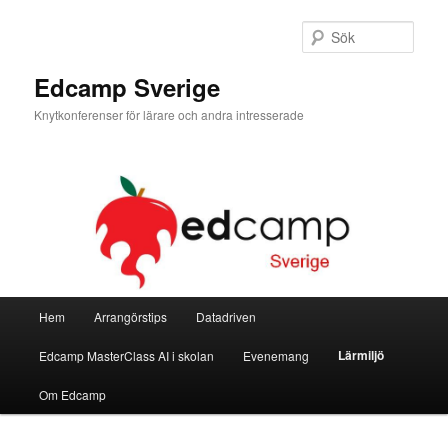
Hoppa
till
Sök
primärt
innehåll
Edcamp Sverige
Knytkonferenser för lärare och andra intresserade
Huvudmeny
Hem
Arrangörstips
Datadriven
Lärmiljö
Edcamp MasterClass AI i skolan
Evenemang
Om Edcamp