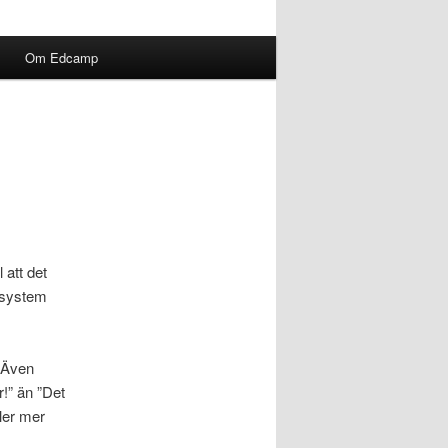
Om Edcamp
 att det
tsystem
. Även
r!” än ”Det
ler mer