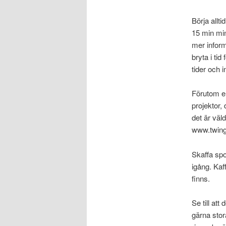
Börja allt
15 min min
mer inform
bryta i tid
tider och 
Förutom en
projektor,
det är väl
www.twingly
Skaffa spo
igång. Kaf
finns.
Se till at
gärna sto