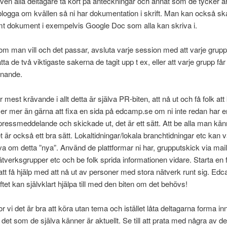
även alla deltagare ta kort på anteckningar och annat som de tycker är
logga om kvällen så ni har dokumentation i skrift. Man kan också sk
 dokument i exempelvis Google Doc som alla kan skriva i.
m man vill och det passar, avsluta varje session med att varje grupp
a de två viktigaste sakerna de tagit upp t ex, eller att varje grupp få
iknande.
 mest krävande i allt detta är själva PR-biten, att nå ut och få folk a
r er mer än gärna att fixa en sida på edcamp.se om ni inte redan har e
 pressmeddelande och skickade ut, det är ett sätt. Att be alla man kä
 är också ett bra sätt. Lokaltidningar/lokala branchtidningar etc kan 
iva om detta ”nya”. Använd de plattformar ni har, grupputskick via mai
nätverksgrupper etc och be folk sprida informationen vidare. Starta en 
l att få hjälp med att nå ut av personer med stora nätverk runt sig. Ed
ftet kan självklart hjälpa till med den biten om det behövs!
r vi det är bra att köra utan tema och istället låta deltagarna forma in
n det som de själva känner är aktuellt. Se till att prata med några av d