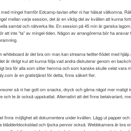
id med mingel framför Edcamp-tavlan efter ni har hälsat välkomna. R
gel mellan varje session, det är en viktig del av kvällen att kunna fort
ella samtal och nätverka lite. En session på 45 min är ganska lagom, s
 för att inte ”ta” av mingel-tiden. Någon av arrangörerna bör ha ansvar f
inramning.
 whiteboard är det bra om man kan streama twitter-flödet med hjälp
 det är riktigt kul att kunna följa vad andra diskuterar genom en backc
digt bra för alla som sitter hemma och som kanske skulle velat vara 
.com är en gratistjänst för detta, finns säkert fler.
nsorer så ni har gott om snacks, dryck och gärna något mer matigt i
fe och te är också uppskattat. Alternativt att det finns betalvariant, m
t det finns möjlighet att dokumentera under kvällen. Lägg ut papper och
ra blädderblocksblad och tjocka pennor också. Webbkamera är bra 