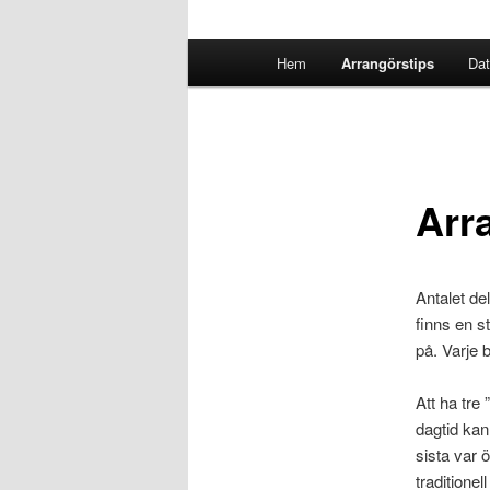
Huvudmeny
Hem
Arrangörstips
Dat
Arr
Antalet del
finns en s
på. Varje 
Att ha tre
dagtid kan
sista var 
traditione