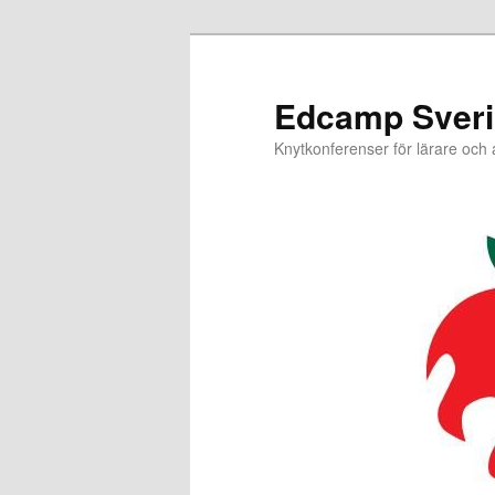
Hoppa
till
primärt
Edcamp Sver
innehåll
Knytkonferenser för lärare och