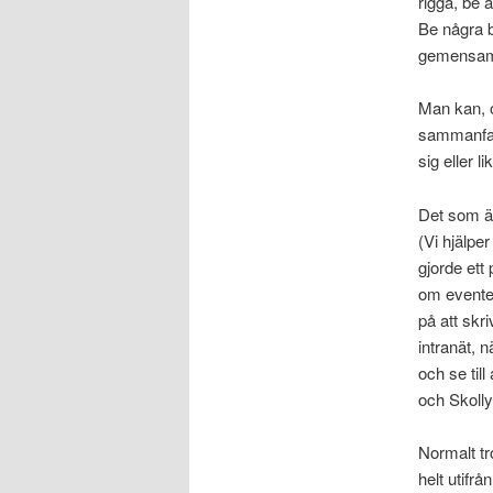
rigga, be 
Be några b
gemensamt
Man kan, o
sammanfatt
sig eller l
Det som är
(Vi hjälpe
gjorde ett
om eventet
på att skr
intranät, 
och se til
och Skolly
Normalt tro
helt utifrå