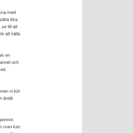
äkna med
sätta föra
e till att
ör att hålla
 av en
hannel och
med.
nnan ni kör
en ändå
 pennor,
om man kan