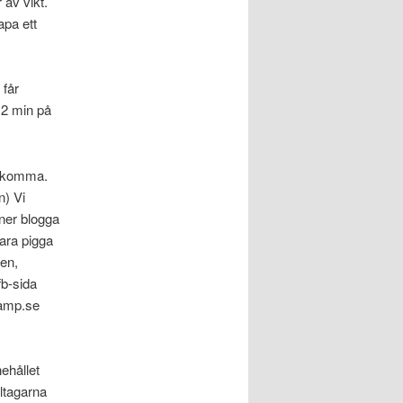
 av vikt.
apa ett
 får
r 2 min på
tt komma.
n) Vi
nner blogga
vara pigga
len,
fb-sida
camp.se
nehållet
eltagarna