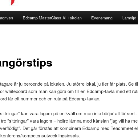
adriven
Edcamp MasterClass AI i skolan
Evenemang
Lärmiljö
angörstips
tagare är ju beroende på lokalen. Ju större lokal, ju fler får plats. Se till
tor whiteboard som man kan göra om till en Edcamp-tavla med ett ru
bord får ett nummer och en ruta på Edcamp-tavlan.
 ”sittningar” kan vara lagom på en kväll om man inte börjar alltför sent
 tre ”sittningar” vara lagom – hellre lämna med känslan ”jag vill ha me
överflödigt”. Det går förstås att kombinera Edcamp med Teachmeet el
ll konferens/kompetensutvecklingsinsats.