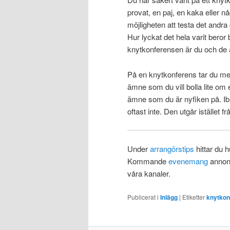
provat, en paj, en kaka eller nå
möjligheten att testa det andra 
Hur lyckat det hela varit bero
knytkonferensen är du och de 
På en knytkonferens tar du med
ämne som du vill bolla lite om 
ämne som du är nyfiken på. Ib
oftast inte. Den utgår istället 
Under
arrangörstips
hittar du 
Kommande
evenemang
annons
våra kanaler.
Publicerat i
Inlägg
|
Etiketter
knytkon