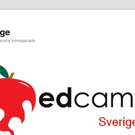
ige
 andra intresserade