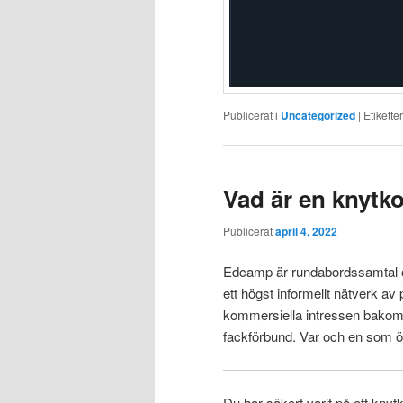
Publicerat i
Uncategorized
|
Etiketter
Vad är en knytk
Publicerat
april 4, 2022
Edcamp är rundabordssamtal oc
ett högst informellt nätverk a
kommersiella intressen bakom, 
fackförbund. Var och en som ö
Du har säkert varit på ett knytk