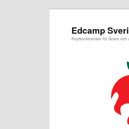
Hoppa
Hoppa
till
till
primärt
sekundärt
Edcamp Sver
innehåll
innehåll
Knytkonferenser för lärare och