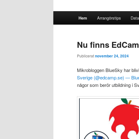
Huvudmeny
Hem
Arrangörstips
Data
Nu finns EdCam
Publicerat
november 24, 2024
Mikrobloggen BlueSky har blivit e
Sverige (@edcamp.se) — Blu
någor som berör utbildning i Sv