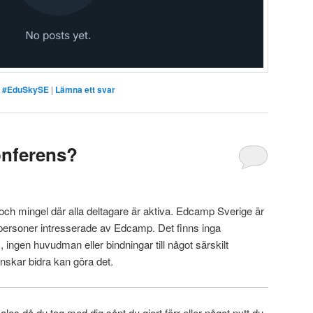
#EduSkySE
|
Lämna ett svar
onferens?
h mingel där alla deltagare är aktiva. Edcamp Sverige är
v personer intresserade av Edcamp. Det finns inga
ingen huvudman eller bindningar till något särskilt
nskar bidra kan göra det.
alas då du tog med dig sånt du gjort förr eller något nytt du