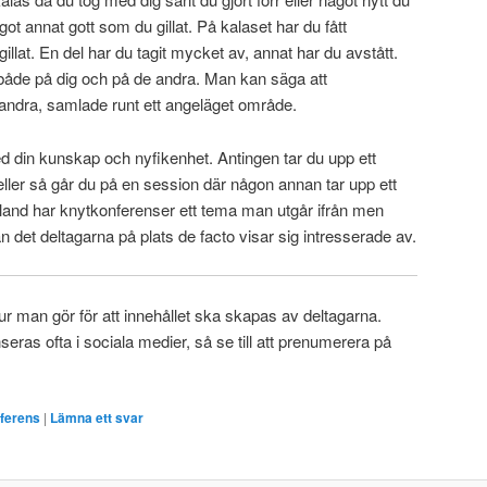
got annat gott som du gillat. På kalaset har du fått
gillat. En del har du tagit mycket av, annat har du avstått.
r både på dig och på de andra. Man kan säga att
andra, samlade runt ett angeläget område.
 din kunskap och nyfikenhet. Antingen tar du upp ett
eller så går du på en session där någon annan tar upp ett
land har knytkonferenser ett tema man utgår ifrån men
från det deltagarna på plats de facto visar sig intresserade av.
hur man gör för att innehållet ska skapas av deltagarna.
eras ofta i sociala medier, så se till att prenumerera på
ferens
|
Lämna ett svar