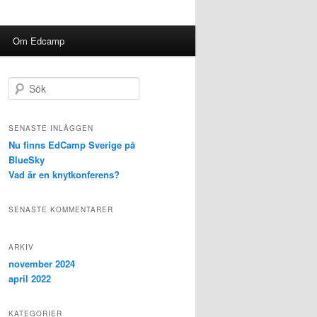
Om Edcamp
S
ö
k
SENASTE INLÄGGEN
Nu finns EdCamp Sverige på
BlueSky
Vad är en knytkonferens?
SENASTE KOMMENTARER
ARKIV
november 2024
april 2022
KATEGORIER