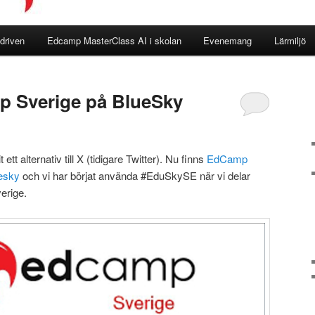
driven
Edcamp MasterClass AI i skolan
Evenemang
Lärmiljö
p Sverige på BlueSky
tt alternativ till X (tidigare Twitter). Nu finns
EdCamp
esky
och vi har börjat använda #EduSkySE när vi delar
erige.